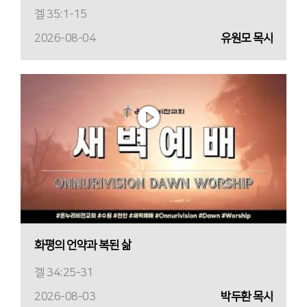
겔 35:1-15
2026-08-04
유원모 목사
화평의 언약과 복된 삶
겔 34:25-31
2026-08-03
박두환 목사