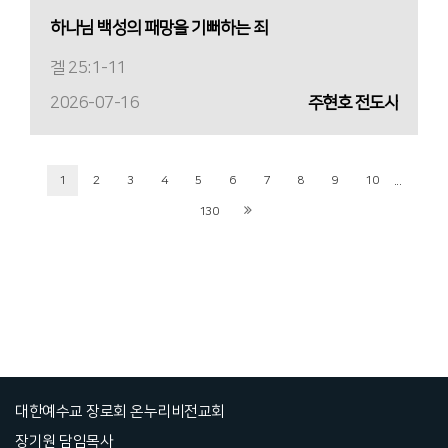
하나님 백성의 패망을 기뻐하는 죄
겔 25:1-11
2026-07-16
주현호 전도사
...
1
2
3
4
5
6
7
8
9
10
130
대한예수교 장로회 온누리비전교회
장기원 담임목사