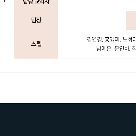
담당 교역자
팀장
김연경, 홍영미, 노정아
스텝
남예은, 문인하, 