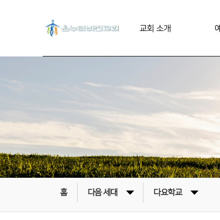
교회 소개
홈
다음 세대
다요학교