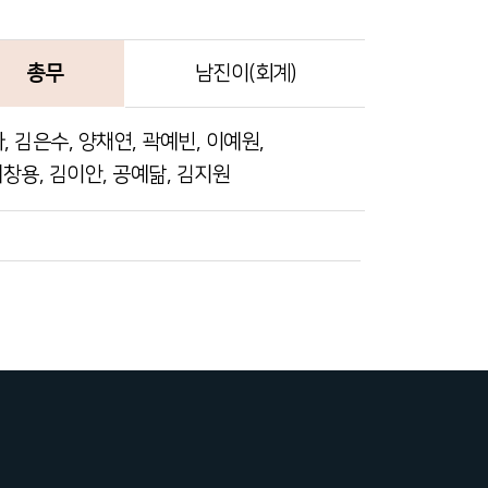
총무
남진이(회계)
, 김은수, 양채연, 곽예빈, 이예원,
최창용, 김이안, 공예닮, 김지원