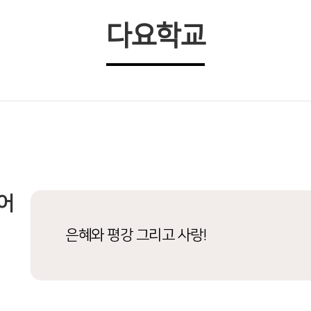
다요학교
어
은혜와 평강 그리고 사랑!