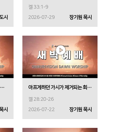
겔 33:1-9
전도사
2026-07-29
장기원 목사
대 지팡이가 아닌 하나님을 붙드십시오
아프게하던 가시가 제거되는 회복의 날
겔 28:20-26
 목사
2026-07-22
장기원 목사