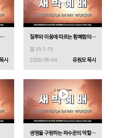
전보다 더 나은 삶으로 회복시키십니다
질투와 미움에 따르는 황폐함의 심판
겔 35:1-15
 목사
2026-08-04
유원모 목사
생명을 구원하는 파수꾼의 역할과 사명