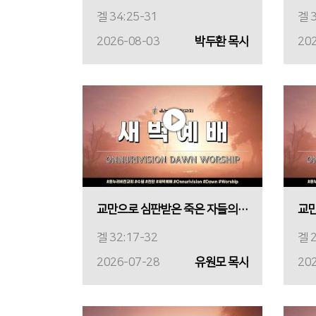
겔 34:25-31
겔 3
2026-08-03
박두환 목사
20
교만으로 심판받은 죽은 자들의 세계
겔 32:17-32
겔 2
2026-07-28
유원모 목사
20