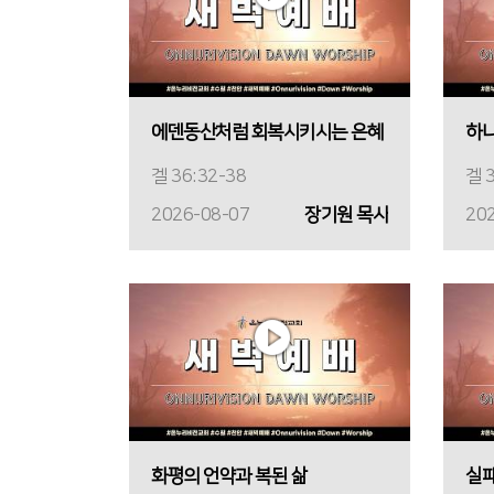
에덴동산처럼 회복시키시는 은혜
하나
겔 36:32-38
겔 3
2026-08-07
장기원 목사
20
화평의 언약과 복된 삶