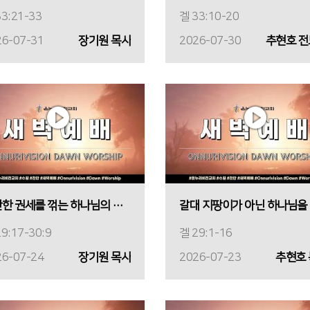
3:21-33
겔 33:10-20
26-07-31
장기원 목사
2026-07-30
추현호 
교만한 권세를 꺾는 하나님의 도구
갈
9:17-30:9
겔 29:1-16
26-07-24
장기원 목사
2026-07-23
추현호