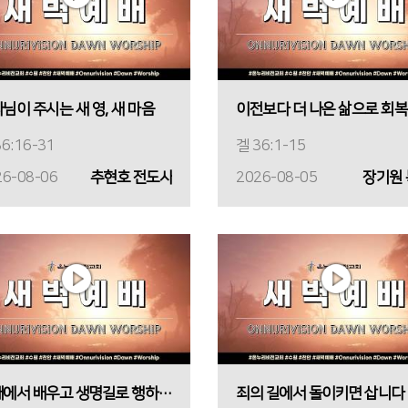
님이 주시는 새 영, 새 마음
이
6:16-31
겔 36:1-15
26-08-06
추현호 전도사
2026-08-05
장기원
실패에서 배우고 생명길로 행하십시오
죄의 길에서 돌이키면 삽니다