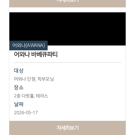
어와나(AWANA)
어와나 바베큐파티
대상
어와나 단원, 학부모님
장소
2층 다윗홀, 테라스
날짜
2026-05-17
자세히보기