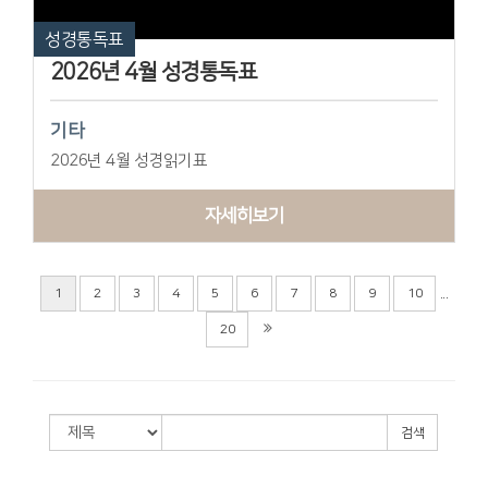
성경통독표
2026년 4월 성경통독표
기타
2026년 4월 성경읽기표
자세히보기
...
1
2
3
4
5
6
7
8
9
10
20
검색