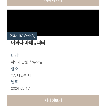
어와나(AWANA)
어와나 바베큐파티
대상
어와나 단원, 학부모님
장소
2층 다윗홀, 테라스
날짜
2026-05-17
자세히보기