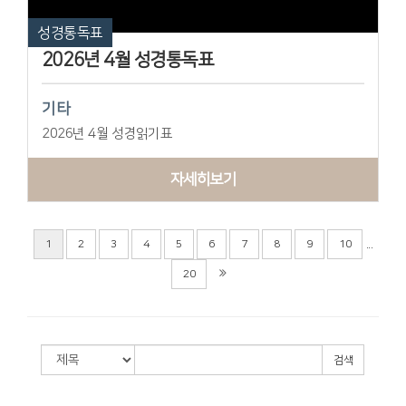
성경통독표
2026년 4월 성경통독표
기타
2026년 4월 성경읽기표
자세히보기
...
1
2
3
4
5
6
7
8
9
10
20
검색