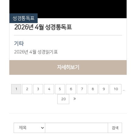
성경통독표
2026년 4월 성경통독표
기타
2026년 4월 성경읽기표
자세히보기
...
1
2
3
4
5
6
7
8
9
10
20
검색