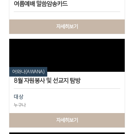
여름예배 말씀암송카드
자세히보기
어와나(AWANA)
8월 자원봉사 및 선교지 탐방
대상
누구나
자세히보기