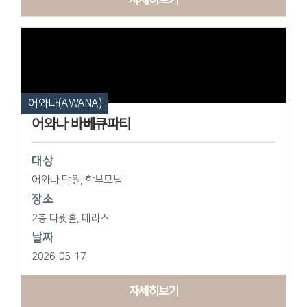
어와나(AWANA)
어와나 바베큐파티
대상
어와나 단원, 학부모님
장소
2층 다윗홀, 테라스
날짜
2026-05-17
자세히보기