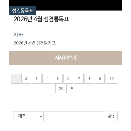
성경통독표
2026년 4월 성경통독표
기타
2026년 4월 성경읽기표
자세히보기
...
1
2
3
4
5
6
7
8
9
10
20
검색