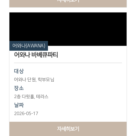
어와나(AWANA)
어와나 바베큐파티
대상
어와나 단원, 학부모님
장소
2층 다윗홀, 테라스
날짜
2026-05-17
자세히보기