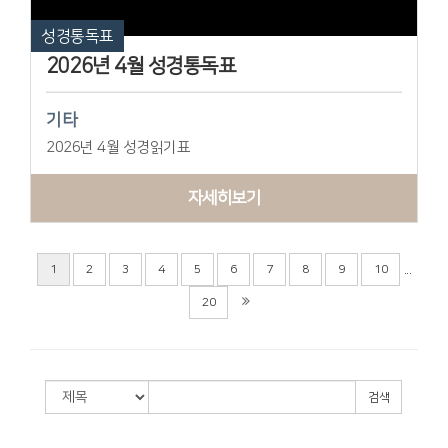
성경통독표
2026년 4월 성경통독표
기타
2026년 4월 성경읽기표
자세히보기
...
1
2
3
4
5
6
7
8
9
10
20
검색