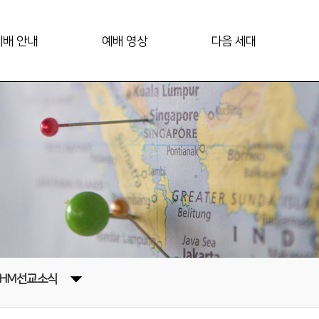
예배 안내
예배 영상
다음 세대
OHM선교소식