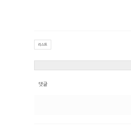
리스트
댓글