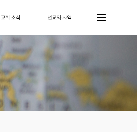
교회 소식
선교와 사역