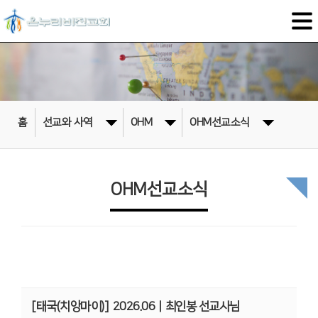
홈
선교와 사역
OHM
OHM선교소식
OHM선교소식
[태국(치앙마이)]
2026.06ㅣ최인봉 선교사님