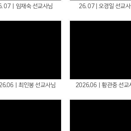
6. 07ㅣ임재숙 선교사님
26. 07 | 오경일 선교
026.06ㅣ최인봉 선교사님
2026.06ㅣ황관중 선교