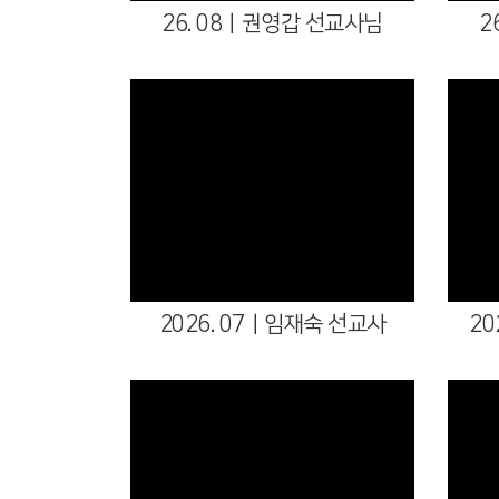
26. 08ㅣ권영갑 선교사님
2
2026. 07ㅣ임재숙 선교사
2