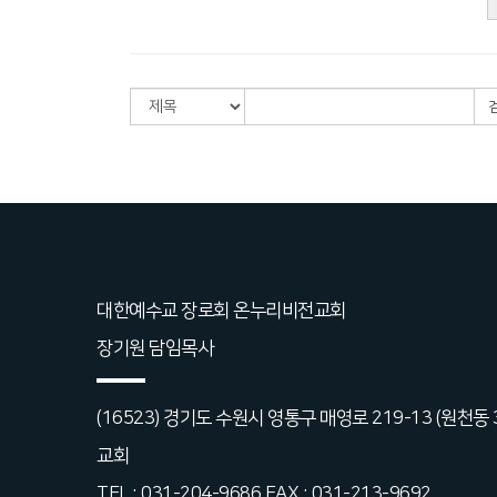
대한예수교 장로회 온누리비전교회
장기원 담임목사
(16523) 경기도 수원시 영통구 매영로 219-13 (원천동
교회
TEL : 031-204-9686 FAX : 031-213-9692