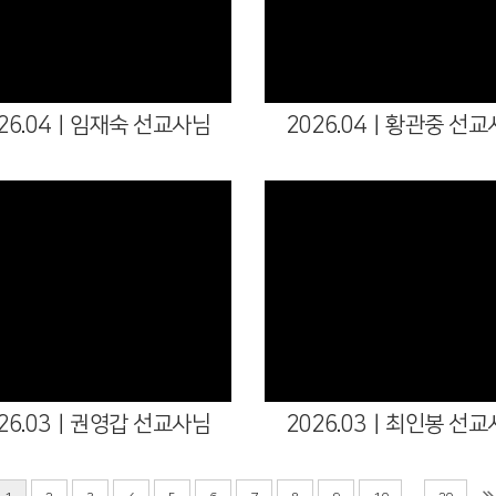
026.04ㅣ임재숙 선교사님
2026.04ㅣ황관중 선교
026.03ㅣ권영갑 선교사님
2026.03ㅣ최인봉 선교