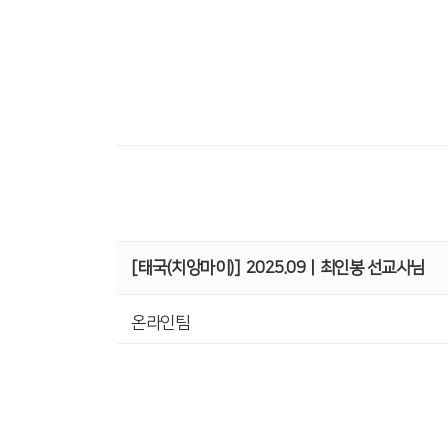
[태국(치앙마이)]
2025.09ㅣ최인봉 선교사님
온라인팀