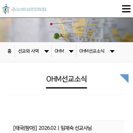
홈
선교와 사역
OHM
OHM선교소식
OHM선교소식
[태국(팡아)]
2026.02ㅣ임재숙 선교사님