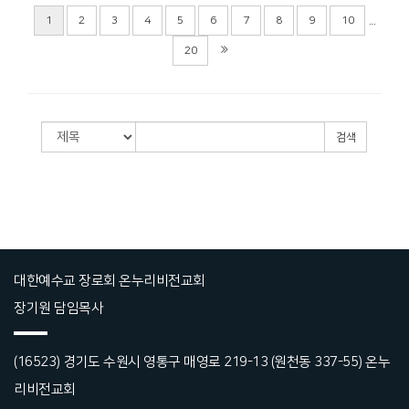
...
1
2
3
4
5
6
7
8
9
10
20
검색
대한예수교 장로회 온누리비전교회
장기원 담임목사
(16523) 경기도 수원시 영통구 매영로 219-13 (원천동 337-55) 온누
리비전교회